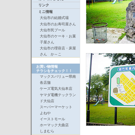
リンク
ミニ情報
大仙市の結婚式場
大仙市のお寿司屋さん
大仙市民プール
大仙市のケーキ・お菓
子屋さん
大仙市の理容店・床屋
さん か～こ
お買い物情報
チラシをチェック！！
マックスバリュー県南
各店舗
ケーズ電気大仙本店
ヤマダ電機テックラン
ド大仙店
スーパーマーケット
よねや
イーストモール
ホーマック大曲店
しまむら