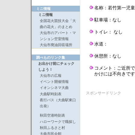
名称：若竹第一児童
ミニ情報
ミニ情報
駐車場：なし
全国花火競技大会「大
曲の花火」のまとめ
トイレ： なし
大仙市のアパート・マ
ンション空室情報
水道：
大仙市廃油回収場所
休憩所：なし
調べものリンク集
お出かけ前にチェック
コメント：ご近所で
しよう！
かけには不向きです
大仙市の広報
イベント開催情報
イオンシネマ大曲
スポンサードリンク
大曲駅時刻表
夜行バス（大曲駅東口
出発）
秋田空港時刻表
ハローワークで職探し
秋田ふるさと村
大曲市民会館