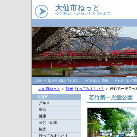
大仙市ねっと
公共施設からお買いもの情報まで。
店舗・企業/無料掲載お申し込み
HP作成のご依頼
初心者ブログ開
大仙市ねっと
＞
観光
,
行ってみました！
＞ 若竹第一児童公
若竹第一児童公園
大仙市
グルメ
生活
健康
公共・団体
観光
行ってみました！