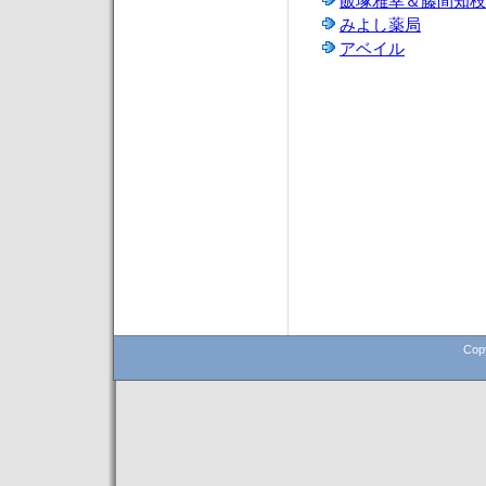
飯塚雅幸＆藤間知枝
みよし薬局
アベイル
Cop