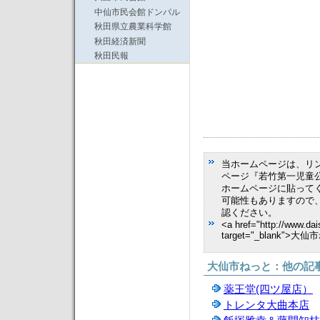
中仙市民会館ドンパル
秋田県立農業科学館
秋田経済新聞
秋田民報
当ホームページは、リ
ページ『若竹第一児童
ホームページに貼って
可能性もありますので
認ください。
<a href="http://www.dai
target="_blank">大
大仙市ねっと：他の記
薬王堂(四ツ屋店）
トレンタ大曲本店