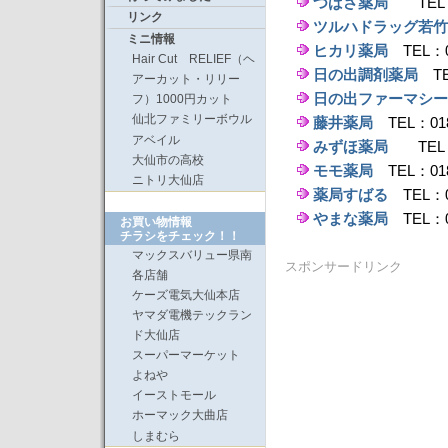
つばさ薬局
TEL：0
リンク
ツルハドラッグ若竹
ミニ情報
ヒカリ薬局
TEL：0
Hair Cut RELIEF（ヘ
日の出調剤薬局
TE
アーカット・リリー
日の出ファーマシー
フ）1000円カット
仙北ファミリーボウル
藤井薬局
TEL：018
アベイル
みずほ薬局
TEL：0
大仙市の高校
モモ薬局
TEL：018
ニトリ大仙店
薬局すばる
TEL：0
やまな薬局
TEL：0
お買い物情報
チラシをチェック！！
マックスバリュー県南
スポンサードリンク
各店舗
ケーズ電気大仙本店
ヤマダ電機テックラン
ド大仙店
スーパーマーケット
よねや
イーストモール
ホーマック大曲店
しまむら