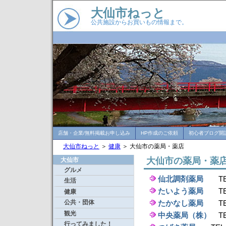
大仙市ねっと
公共施設からお買いもの情報まで。
店舗・企業/無料掲載お申し込み
HP作成のご依頼
初心者ブログ開
大仙市ねっと
＞
健康
＞ 大仙市の薬局・薬店
大仙市の薬局・薬
大仙市
グルメ
仙北調剤薬局
TEL
生活
たいよう薬局
TEL
健康
公共・団体
たかなし薬局
TEL：
観光
中央薬局（株）
TE
行ってみました！