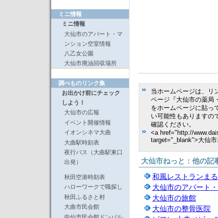
ミニ情報
ミニ情報
大仙市のアパート・マ
ンション空室情報
八乙女公園
大仙市廃油回収場所
調べものリンク集
当ホームページは、リ
お出かけ前にチェック
ページ『大仙市の薬局
しよう！
をホームページに貼っ
大仙市の広報
い可能性もありますの
イベント開催情報
確認ください。
イオンシネマ大曲
<a href="http://www.dai
target="_blank">大
大曲駅時刻表
夜行バス（大曲駅東口
大仙市ねっと：他の記
出発）
和風レストランまる
秋田空港時刻表
大仙市のアパート・
ハローワークで職探し
秋田ふるさと村
大仙市の旅館
大曲市民会館
大仙市の整骨医院
中仙市民会館ドンパル