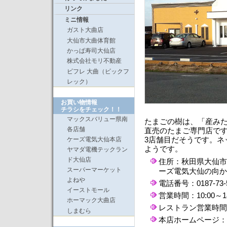
リンク
ミニ情報
ガスト大曲店
大仙市大曲体育館
かっぱ寿司大仙店
株式会社モリ不動産
ビフレ 大曲（ビックフ
レック）
お買い物情報
チラシをチェック！！
マックスバリュー県南
たまごの樹は、「産み
各店舗
直売のたまご専門店で
ケーズ電気大仙本店
3店舗目だそうです。ネ
ようです。
ヤマダ電機テックラン
ド大仙店
住所：秋田県大仙市
スーパーマーケット
ーズ電気大仙の向か
よねや
電話番号：0187-73-
イーストモール
営業時間：10:00～1
ホーマック大曲店
レストラン営業時間：
しまむら
本店ホームページ：