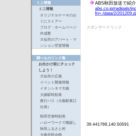
ABS秋田放送で紹
ミニ情報
abs.co.jp/radipals/i
ミニ情報
fn=./data/2/201209
オリジナルケーキのお
ぐにストアー
ブログ・ホームページ
スポンサードリンク
作成塾
大仙市のアパート・マ
ンション空室情報
調べものリンク集
お出かけ前にチェック
しよう！
大仙市の広報
イベント開催情報
イオンシネマ大曲
大曲駅時刻表
夜行バス（大曲駅東口
出発）
秋田空港時刻表
ハローワークで職探し
39.441788,140.50591
秋田ふるさと村
大曲市民会館