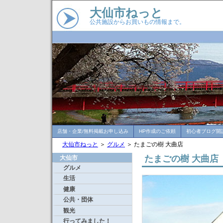
大仙市ねっと
公共施設からお買いもの情報まで。
店舗・企業/無料掲載お申し込み
HP作成のご依頼
初心者ブログ開
大仙市ねっと
＞
グルメ
＞ たまごの樹 大曲店
たまごの樹 大曲店
大仙市
グルメ
生活
健康
公共・団体
観光
行ってみました！