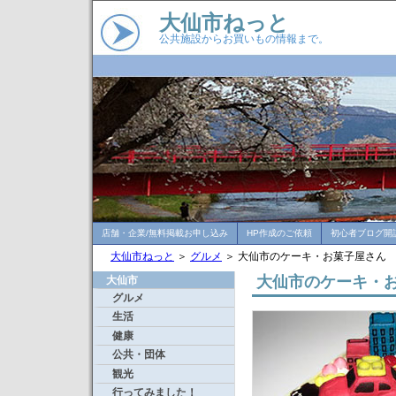
大仙市ねっと
公共施設からお買いもの情報まで。
店舗・企業/無料掲載お申し込み
HP作成のご依頼
初心者ブログ開
大仙市ねっと
＞
グルメ
＞ 大仙市のケーキ・お菓子屋さん
大仙市のケーキ・
大仙市
グルメ
生活
健康
公共・団体
観光
行ってみました！