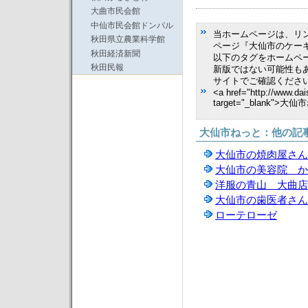
大曲市民会館
中仙市民会館ドンパル
当ホームページは、リ
秋田県立農業科学館
ページ『大仙市のケー
秋田経済新聞
以下のタグをホームペ
秋田民報
新版ではない可能性も
サイトでご確認くださ
<a href="http://www.dai
target="_blank">大
大仙市ねっと：他の記
大仙市の焼肉屋さん
大仙市の美容院 か
洋服の青山 大曲店
大仙市の歯医者さん
ローテローゼ