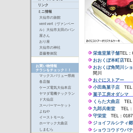
リンク
ミニ情報
大仙市の旅館
vent vert（ヴァンベー
ル）大仙市太田のパン
屋さん
おり座
大仙市の神社
栄進堂菓子舗
TEL：
斎藤整体院
おおくぼ本町店
TEL
お買い物情報
おおくぼ角間川ショ
チラシをチェック！！
間川
マックスバリュー県南
おぐにストアー
TE
各店舗
小田島菓子店
TEL：
ケーズ電気大仙本店
ヤマダ電機テックラン
菓子工房オダシマ
T
ド大仙店
くらた大曲店
TEL：
スーパーマーケット
九郎兵衛堂
TEL：0
よねや
守栄堂
TEL：0187
イーストモール
ジョイフルシティ郷
ホーマック大曲店
しまむら
ショウコウドウパテ