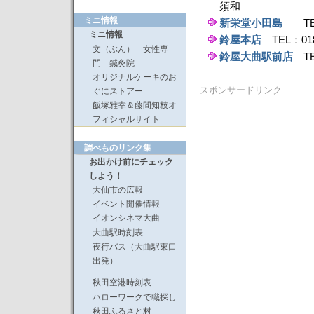
須和
ミニ情報
新栄堂小田島
TEL：
ミニ情報
鈴屋本店
TEL：018
文（ぶん） 女性専
鈴屋大曲駅前店
TE
門 鍼灸院
オリジナルケーキのお
スポンサードリンク
ぐにストアー
飯塚雅幸＆藤間知枝オ
フィシャルサイト
調べものリンク集
お出かけ前にチェック
しよう！
大仙市の広報
イベント開催情報
イオンシネマ大曲
大曲駅時刻表
夜行バス（大曲駅東口
出発）
秋田空港時刻表
ハローワークで職探し
秋田ふるさと村